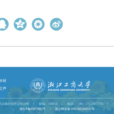
科研
之声
街道学正街18号 丨 邮编：310018 丨 电话：（86）571-28877794 丨 传真：（
浙ICP备05073962号
丨
浙公网安备33011802000512号