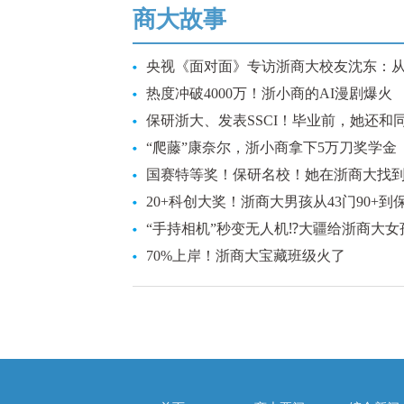
商大故事
央视《面对面》专访浙商大校友沈东：从“最
热度冲破4000万！浙小商的AI漫剧爆火
保研浙大、发表SSCI！毕业前，她还和同学
“爬藤”康奈尔，浙小商拿下5万刀奖学金
国赛特等奖！保研名校！她在浙商大找到的“
20+科创大奖！浙商大男孩从43门90+到保
“手持相机”秒变无人机⁉️大疆给浙商大女孩.
70%上岸！浙商大宝藏班级火了