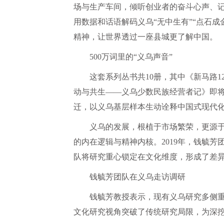
场与生产车间，倾听创业者的奋斗心声、记
用数据和话语解码义乌“无中生有”“点石成
精神，让世界透过一座县城更了解中国。
500万词里的“义乌声音”
这套系列丛书共10册，其中《新马路
动与共生——义乌少数民族经营者记》即
迁，以义乌基层样本生动诠释中国式现代
义乌的发展，根植于市场繁荣，更源
的内在逻辑与精神内核。2019年，钱毓
队将研究重心锁定在文化维度，形成了差
钱毓芳团队在义乌走访调研
钱毓芳教授表示，现有义乌研究多侧
文化研究视角突破了传统研究局限，为深