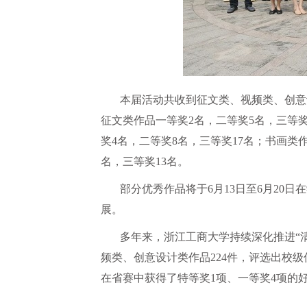
本届活动共收到征文类、视频类、创意
征文类作品一等奖
2
名，二等奖
5
名，三等
奖
4
名，二等奖
8
名，三等奖
17
名；书画类
名，三等奖
13
名。
部分优秀作品将于
6
月
13
日至
6
月
20
日在
展。
多年来，浙江工商大学持续深化推进“
频类、创意设计类作品
224
件，评选出校级
在省赛中获得了特等奖
1
项、一等奖
4
项的